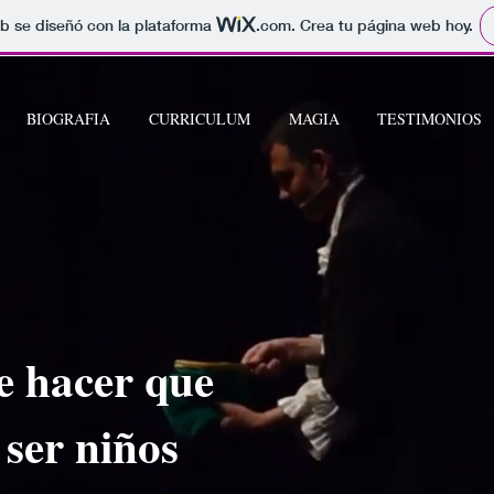
b se diseñó con la plataforma
.com
. Crea tu página web hoy.
BIOGRAFIA
CURRICULUM
MAGIA
TESTIMONIOS
de hacer que
 ser niños