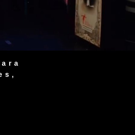
para
es,