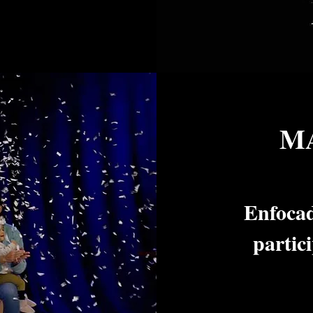
MA
Enfocad
partic